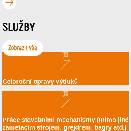
SLUŽBY
Zobrazit vše
Celoroční opravy výtluků
Práce stavebními mechanismy (mimo jiné
zametacím strojem, grejdrem, bagry atd.)