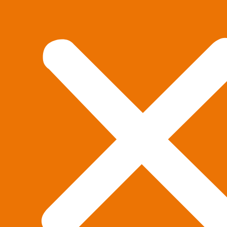
Vila domy Janovice
2024
Retail Park Havířov-Šenov
2024
Nýdek – úprava místní komunikace