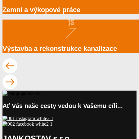
Zemní a výkopové práce
Výstavba a rekonstrukce kanalizace
Ať Vás naše cesty vedou k Vašemu cíli...
JANKOSTAV s.r.o.