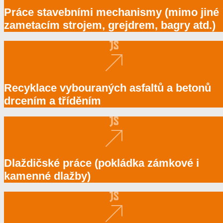
Práce stavebními mechanismy (mimo jiné
zametacím strojem, grejdrem, bagry atd.)
Recyklace vybouraných asfaltů a betonů
drcením a tříděním
Dlaždičské práce (pokládka zámkové i
kamenné dlažby)