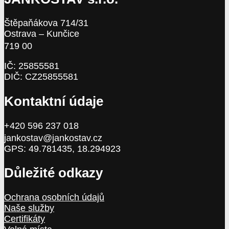
Štěpaňákova 714/31
Ostrava – Kunčice
719 00
IČ: 25855581
DIČ: CZ25855581
Kontaktní údaje
+420 596 237 018
jankostav@jankostav.cz
GPS: 49.781435, 18.294923
Důležité odkazy
Ochrana osobních údajů
Naše služby
Certifikáty