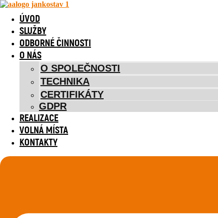
Přejít k obsahu
ÚVOD
ÚVOD
ÚVOD
-
REALIZACE
-
HORNÍ BLUDOVICE
SLUŽBY
SLUŽBY
ODBORNÉ ČINNOSTI
2024
ODBORNÉ ČINNOSTI
O NÁS
O NÁS
O SPOLEČNOSTI
O SPOLEČNOSTI
HORNÍ BLUDOVICE
TECHNIKA
TECHNIKA
CERTIFIKÁTY
CERTIFIKÁTY
GDPR
GDPR
REALIZACE
DALŠÍ REALIZACE
REALIZACE
VOLNÁ MÍSTA
VOLNÁ MÍSTA
KONTAKTY
KONTAKTY
Zobrazit vše
2024